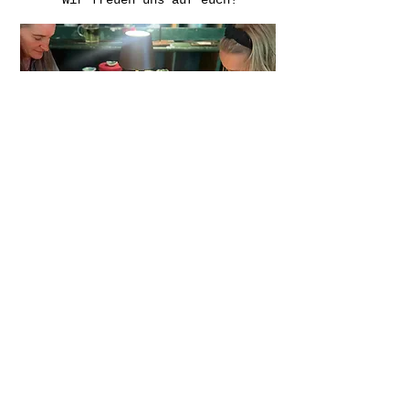
Wir freuen uns auf euch!
Mail Anfrage
download pdf
Ticket Anfrage
fixiert