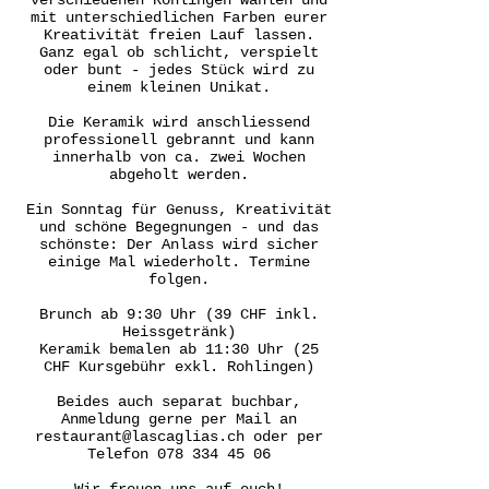
verschiedenen Rohlingen wählen und
mit unterschiedlichen Farben eurer
Kreativität freien Lauf lassen.
Ganz egal ob schlicht, verspielt
oder bunt - jedes Stück wird zu
einem kleinen Unikat.
Die Keramik wird anschliessend
professionell gebrannt und kann
innerhalb von ca. zwei Wochen
abgeholt werden.
Ein Sonntag für Genuss, Kreativität
und schöne Begegnungen - und das
schönste: Der Anlass wird sicher
einige Mal wiederholt. Termine
folgen.
Brunch ab 9:30 Uhr (39 CHF inkl.
Heissgetränk)
Keramik bemalen ab 11:30 Uhr (25
CHF Kursgebühr exkl. Rohlingen)
Beides auch separat buchbar,
Anmeldung gerne per Mail an
restaurant@lascaglias.ch
oder per
Telefon
078 334 45 06