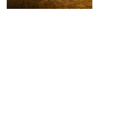
Mail Anfrage
download pdf
Ticket Anfrage
fisso
sabato 7 novembre 2026
19:00
CHF 25 – Soci 20 | Cibo e
bevande esclusi
Previous
Next