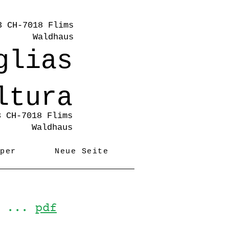
3 CH-7018 Flims
Waldhaus
glias
ltura
3 CH-7018 Flims
Waldhaus
iper
Neue Seite
s ...
pdf