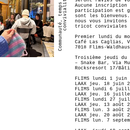
C
o
m
m
u
n
a
u
t
é
,
t
e
m
p
s
a
r
t
a
g
é
,
c
o
n
v
i
v
i
a
l
i
t
p
é
seront ravies de vo
Aucune inscription 
participation est g
sont les bienvenus.
nous vous invitons 
tricot conviviales 
Premier lundi du mo
Café Las Caglias, V
7018 Flims-Waldhaus
Troisième jeudi du 
– Snake Bar, Via Mu
Rocksresort 17/Bâti
FLIMS lundi 1 juin 
LAAX jeu. 18 juin 2
FLIMS lundi 6 juill
LAAX jeu. 16 juille
FLIMS lundi 27 juil
LAAX jeu. 13 août 2
FLIMS lun. 3 août 2
LAAX jeu. 20 août 2
FLIMS lun. 7 septem