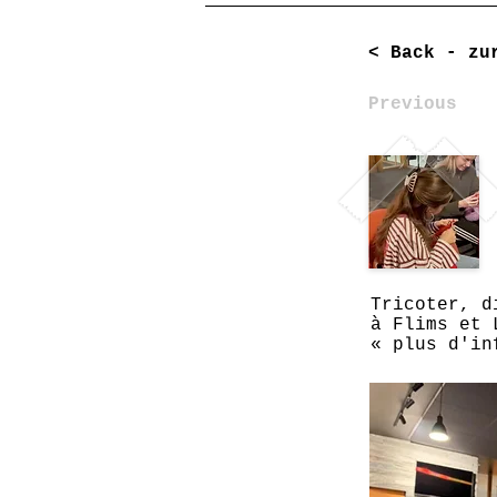
< Back - zu
Previous
Tricoter, d
à Flims et 
« plus d'in