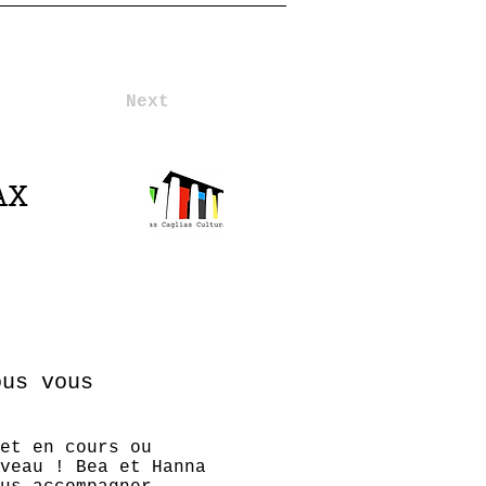
Next
AX
ous vous
et en cours ou
veau ! Bea et Hanna