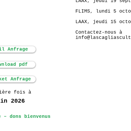
LAAX, jeudi 19 sept
FLIMS, lundi 5 octo
LAAX, jeudi 15 octo
Contactez-nous à
info@lascagliascult
il Anfrage
wnload pdf
ket Anfrage
ière fois à
uin 2026
e – dons bienvenus