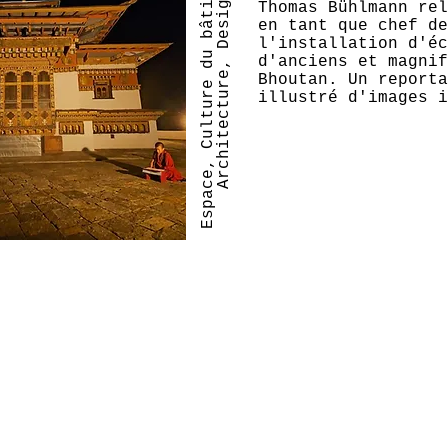
E
s
p
a
c
e
,
C
u
l
t
u
r
e
d
u
b
â
t
i
e
n
t
,
A
r
c
h
i
t
e
c
t
u
r
e
,
D
e
s
i
g
m
n
Thomas Bühlmann rel
en tant que chef de
l'installation d'éc
d'anciens et magnif
Bhoutan. Un reporta
illustré d'images i