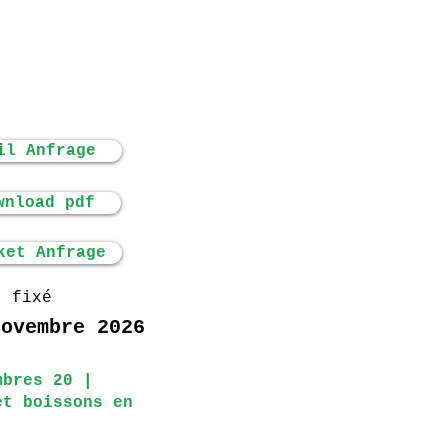
il Anfrage
wnload pdf
ket Anfrage
fixé
novembre 2026
mbres 20 |
et boissons en