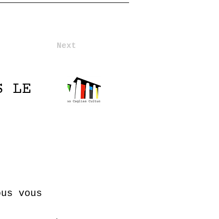
Next
S LE
ous vous