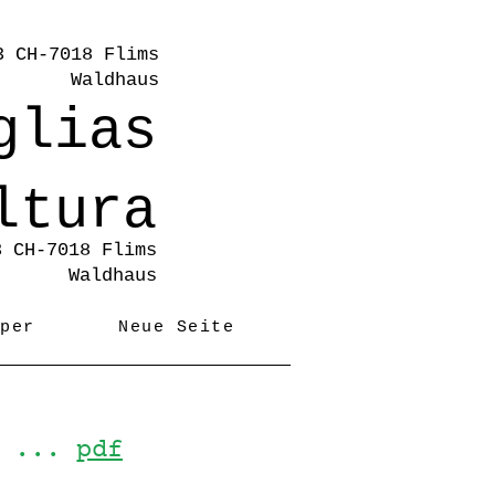
3 CH-7018 Flims
Waldhaus
glias
ltura
3 CH-7018 Flims
Waldhaus
iper
Neue Seite
s ...
pdf