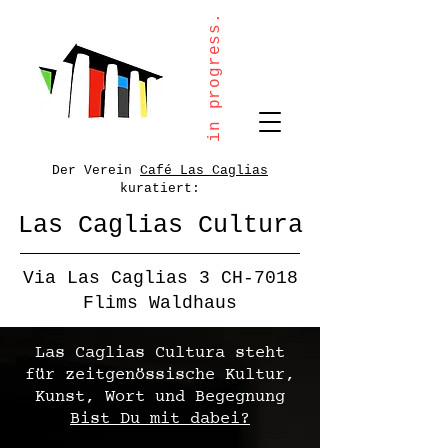
in progress.
Der Verein
Café Las Caglias
kuratiert:
Las Caglias Cultura
Via Las Caglias 3 CH-7018
Flims Waldhaus
Las Caglias Cultura steht
für zeitgenössische Kultur,
Kunst, Wort und Begegnung
Bist Du mit dabei?