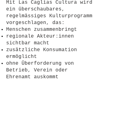
Mit Las Caglias Cultura wird
ein überschaubares,
regelmässiges Kulturprogramm
vorgeschlagen, das:
Menschen zusammenbringt
regionale Akteur:innen
sichtbar macht
zusätzliche Konsumation
ermöglicht
ohne Überforderung von
Betrieb, Verein oder
Ehrenamt auskommt
2. Die Idee in einem Satz
Weniger Einzel-Events, mehr
Rhythmus: klare,
wiederkehrende Formate statt
sporadischer Grossanlässe.
Nicht alles, sondern das
Richtige – regelmäßig,