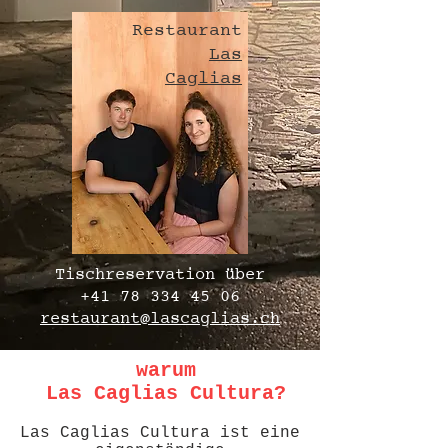
Restaurant
Las
Caglias
Tischreservation über
+41 78 334 45 06
restaurant@lascaglias.ch
warum
Las Caglias Cultura?
Las Caglias Cultura ist eine